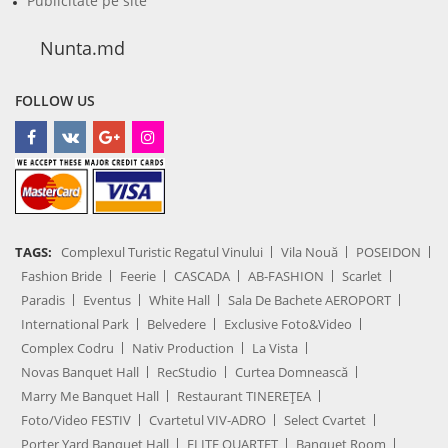
Publicitate pe site
Nunta.md
FOLLOW US
TAGS:
Complexul Turistic Regatul Vinului
Vila Nouă
POSEIDON
Fashion Bride
Feerie
CASCADA
AB-FASHION
Scarlet
Paradis
Eventus
White Hall
Sala De Bachete AEROPORT
International Park
Belvedere
Exclusive Foto&Video
Complex Codru
Nativ Production
La Vista
Novas Banquet Hall
RecStudio
Curtea Domnească
Marry Me Banquet Hall
Restaurant TINEREȚEA
Foto/Video FESTIV
Cvartetul VIV-ADRO
Select Cvartet
Porter Yard Banquet Hall
ELITE QUARTET
Banquet Room