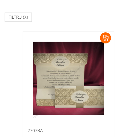
FILTRU
(X)
13%
OFF
2707BA