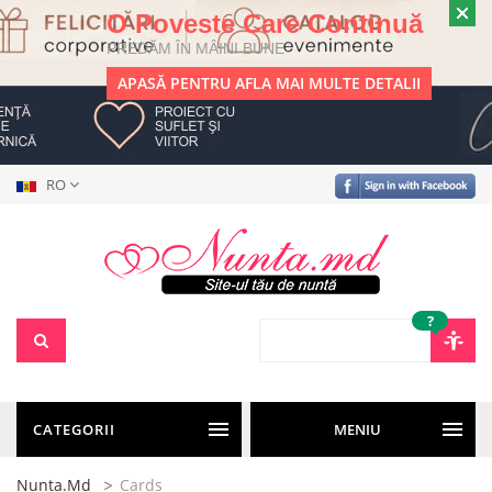
O Poveste Care Continuă
PREDĂM ÎN MÂINI BUNE
APASĂ PENTRU AFLA MAI MULTE DETALII
RO
?
CATEGORII
MENIU
Nunta.md
Cards