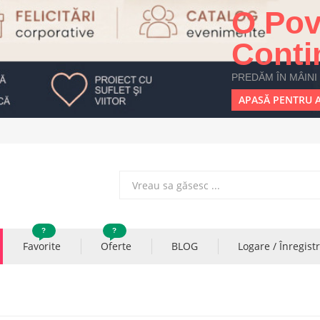
O Pov
Conti
PREDĂM ÎN MÂINI
APASĂ PENTRU A
?
?
Favorite
Oferte
BLOG
Logare / Înregist