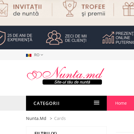
RO
CATEGORII
Home
Nunta.md
Cards
FILTRU
(X)