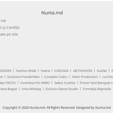
Nunta.md
 noi
 şi Condiţii
tate pe site
SEIDON
Fashion Bride
Feerie
CASCADA
AB-FASHION
Scarlet
re
Exclusive Foto&Video
Complex Codru
Nativ Production
La Vist
deo FESTIV
Cvartetul VIV-ADRO
Select Cvartet
Porter Yard Banquet H
iana Bogaci
Irina Mihalaș
Exclusiv Dance Studio
Formația Rapsodia
Copyright © 2026 Nunta.md. All Rights Reserved. Designed by Nunta.md