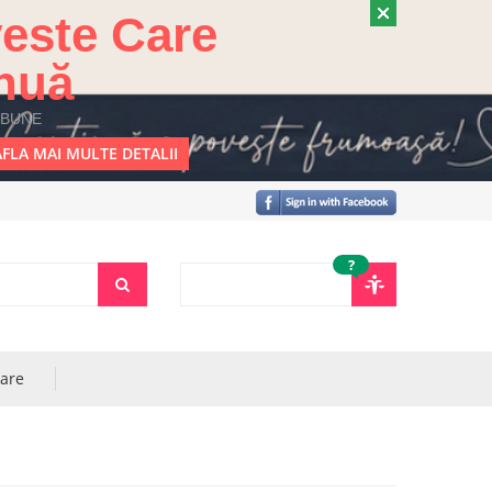
este Care
nuă
 BUNE
FLA MAI MULTE DETALII
?
rare