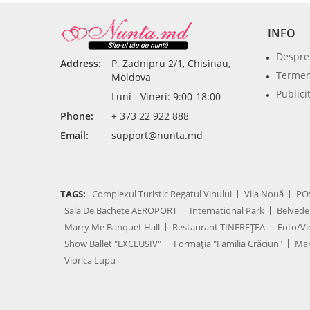
INFO
Despre
Address:
P. Zadnipru 2/1, Chisinau,
Termeni
Moldova
Publici
Luni - Vineri: 9:00-18:00
Phone:
+ 373 22 922 888
Email:
support@nunta.md
TAGS:
Complexul Turistic Regatul Vinului
Vila Nouă
PO
Sala De Bachete AEROPORT
International Park
Belvede
Marry Me Banquet Hall
Restaurant TINEREȚEA
Foto/Vi
Show Ballet "EXCLUSIV"
Formația "Familia Crăciun"
Mar
Viorica Lupu