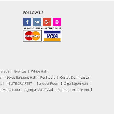
FOLLOW US
Paradis
Eventus
White Hall
a
Novas Banquet Hall
RecStudio
Curtea Domnească
all
ELITE QUARTET
Banquet Room
Olga Zagornean
Maria Lupu
Agenţia ARTIST.md
Formația Art-Prezent