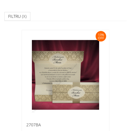
FILTRU
(X)
13%
OFF
2707BA