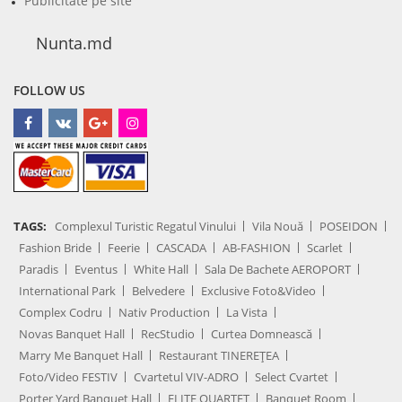
Publicitate pe site
Nunta.md
FOLLOW US
TAGS:
Complexul Turistic Regatul Vinului
Vila Nouă
POSEIDON
Fashion Bride
Feerie
CASCADA
AB-FASHION
Scarlet
Paradis
Eventus
White Hall
Sala De Bachete AEROPORT
International Park
Belvedere
Exclusive Foto&Video
Complex Codru
Nativ Production
La Vista
Novas Banquet Hall
RecStudio
Curtea Domnească
Marry Me Banquet Hall
Restaurant TINEREȚEA
Foto/Video FESTIV
Cvartetul VIV-ADRO
Select Cvartet
Porter Yard Banquet Hall
ELITE QUARTET
Banquet Room