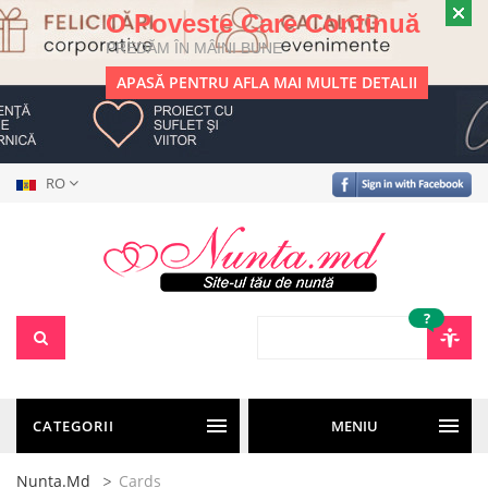
O Poveste Care Continuă
PREDĂM ÎN MÂINI BUNE
APASĂ PENTRU AFLA MAI MULTE DETALII
RO
?
CATEGORII
MENIU
Nunta.md
Cards