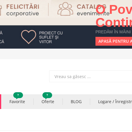
O Pov
Conti
PREDĂM ÎN MÂINI
APASĂ PENTRU A
?
?
Favorite
Oferte
BLOG
Logare / Înregist