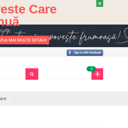
este Care
nuă
 BUNE
FLA MAI MULTE DETALII
?
rare