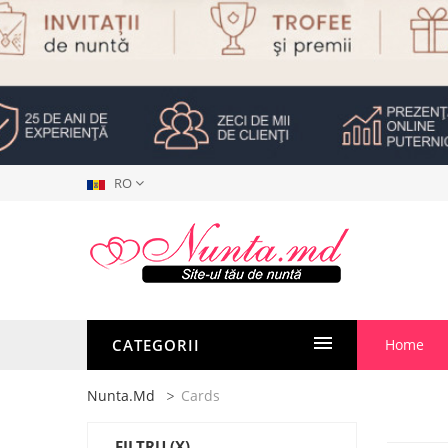
RO
CATEGORII
Home
Nunta.md
Cards
FILTRU
(X)