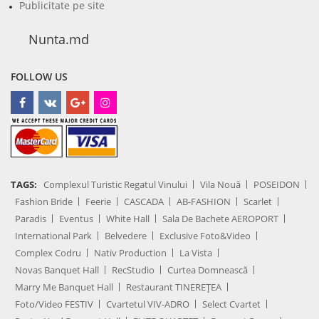
Publicitate pe site
Nunta.md
FOLLOW US
TAGS:
Complexul Turistic Regatul Vinului
Vila Nouă
POSEIDON
Fashion Bride
Feerie
CASCADA
AB-FASHION
Scarlet
Paradis
Eventus
White Hall
Sala De Bachete AEROPORT
International Park
Belvedere
Exclusive Foto&Video
Complex Codru
Nativ Production
La Vista
Novas Banquet Hall
RecStudio
Curtea Domnească
Marry Me Banquet Hall
Restaurant TINEREȚEA
Foto/Video FESTIV
Cvartetul VIV-ADRO
Select Cvartet