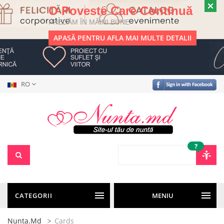
O Poveste Care Continuă
PREDĂM ÎN MÂINI BUNE
APASĂ PENTRU AFLA MAI MULTE DETALII
RO
?
CATEGORII
MENIU
Nunta.md
Cards