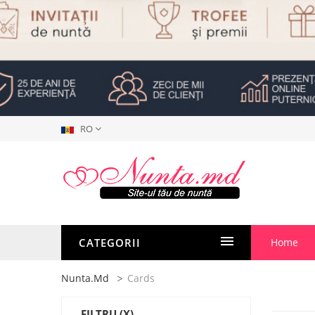
RO
CATEGORII
Home
Nunta.md
Cards
FILTRU
(X)