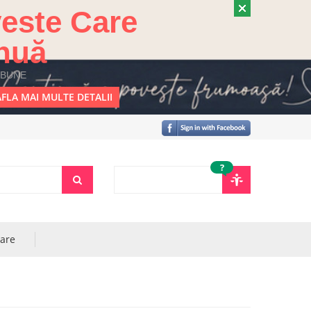
este Care
nuă
 BUNE
FLA MAI MULTE DETALII
?
rare