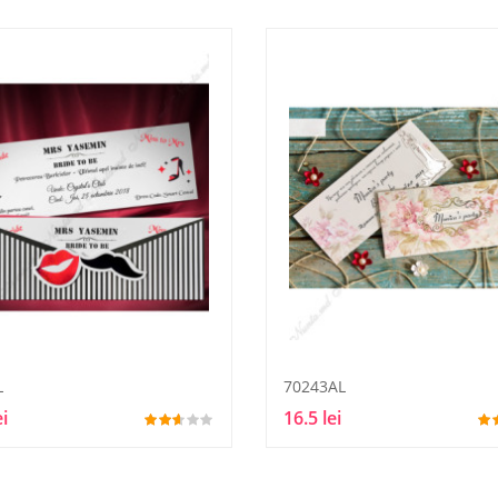
L
70243AL
ei
16.5 lei