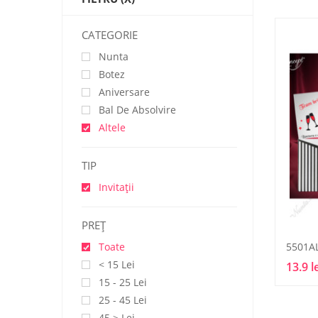
CATEGORIE
Nunta
Botez
Aniversare
Bal De Absolvire
Altele
TIP
Invitații
PREŢ
5501A
Toate
< 15 Lei
13.9 l
15 - 25 Lei
25 - 45 Lei
45 > Lei