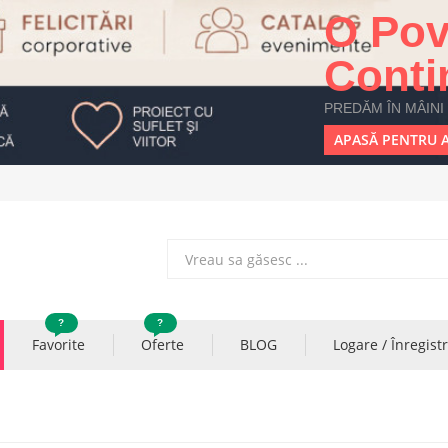
O Pov
Conti
PREDĂM ÎN MÂINI
APASĂ PENTRU A
?
?
Favorite
Oferte
BLOG
Logare / Înregist