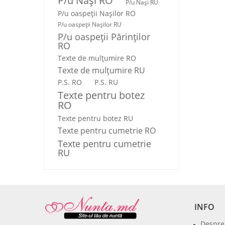
P/u Nași RO
P/u Nași RU
P/u oaspeții Nașilor RO
P/u oaspeții Nașilor RU
P/u oaspeţii Părinţilor
RO
Texte de mulţumire RO
Texte de mulţumire RU
P.S. RO
P.S. RU
Texte pentru botez
RO
Texte pentru botez RU
Texte pentru cumetrie RO
Texte pentru cumetrie
RU
INFO
Despre