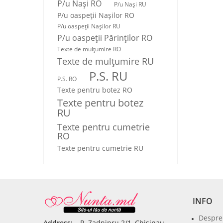
P/u Nași RO
P/u Nași RU
P/u oaspeții Nașilor RO
P/u oaspeții Nașilor RU
P/u oaspeţii Părinţilor RO
Texte de mulţumire RO
Texte de mulţumire RU
P.S. RU
P.S. RO
Texte pentru botez RO
Texte pentru botez
RU
Texte pentru cumetrie
RO
Texte pentru cumetrie RU
INFO
Despre
Address:
P. Zadnipru 2/1, Chisinau,