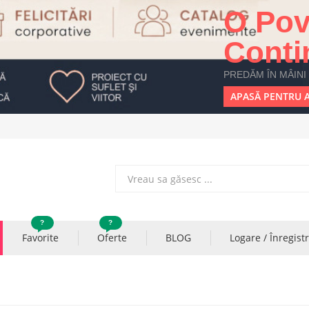
O Pov
Conti
PREDĂM ÎN MÂINI
APASĂ PENTRU A
?
?
Favorite
Oferte
BLOG
Logare / Înregist