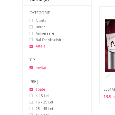
CATEGORIE
Nunta
Botez
Aniversare
Bal De Absolvire
Altele
TIP
Invitații
PREŢ
5501A
Toate
< 15 Lei
13.9 l
15 - 25 Lei
25 - 45 Lei
45 > Lei