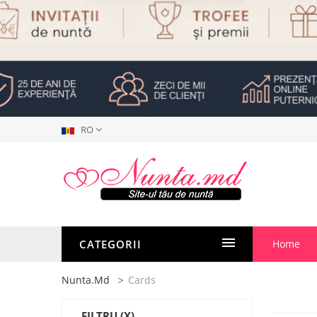
RO
CATEGORII
Home
Nunta.md
Cards
FILTRU
(X)