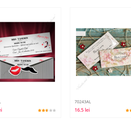
L
70243AL
ei
16.5 lei