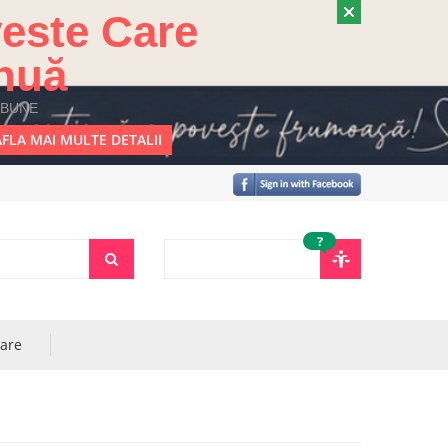
este Care
nuă
 BUNE
FLA MAI MULTE DETALII
?
rare