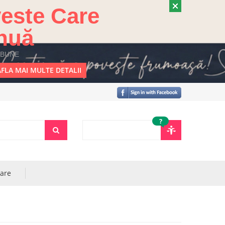
este Care
nuă
 BUNE
FLA MAI MULTE DETALII
?
rare