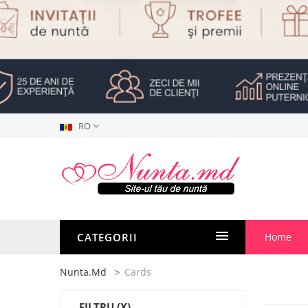
RO
CATEGORII
Home
Nunta.md
Cards
FILTRU
(X)