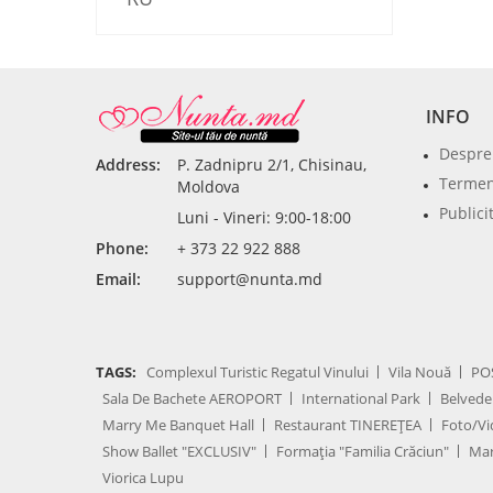
INFO
Despre
Address:
P. Zadnipru 2/1, Chisinau,
Termeni
Moldova
Publici
Luni - Vineri: 9:00-18:00
Phone:
+ 373 22 922 888
Email:
support@nunta.md
TAGS:
Complexul Turistic Regatul Vinului
Vila Nouă
PO
Sala De Bachete AEROPORT
International Park
Belvede
Marry Me Banquet Hall
Restaurant TINEREȚEA
Foto/Vi
Show Ballet "EXCLUSIV"
Formația "Familia Crăciun"
Mar
Viorica Lupu