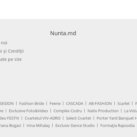
Nunta.md
 noi
 şi Condiţii
tate pe site
SEIDON
Fashion Bride
Feerie
CASCADA
AB-FASHION
Scarlet
re
Exclusive Foto&Video
Complex Codru
Nativ Production
La Vist
deo FESTIV
Cvartetul VIV-ADRO
Select Cvartet
Porter Yard Banquet H
iana Bogaci
Irina Mihalaș
Exclusiv Dance Studio
Formația Rapsodia