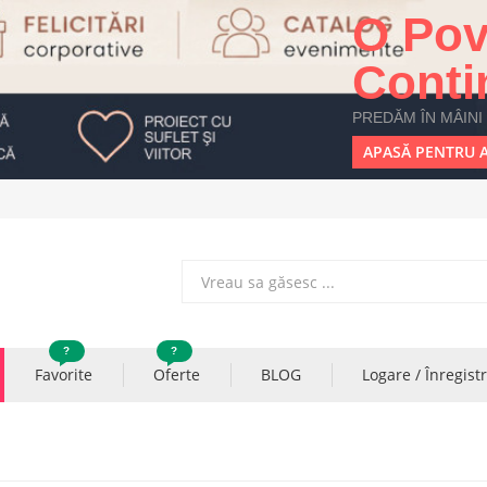
O Pov
Conti
PREDĂM ÎN MÂINI
APASĂ PENTRU A
?
?
Favorite
Oferte
BLOG
Logare / Înregist