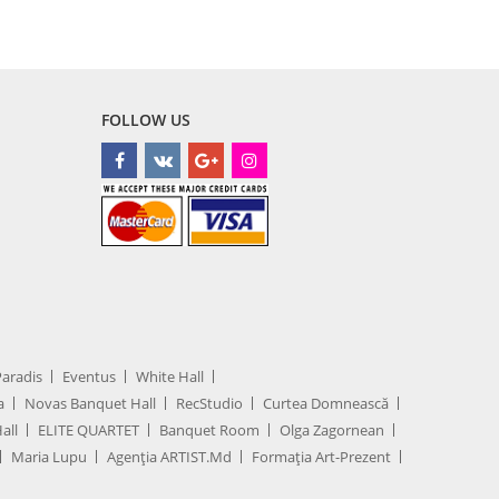
FOLLOW US
Paradis
Eventus
White Hall
a
Novas Banquet Hall
RecStudio
Curtea Domnească
all
ELITE QUARTET
Banquet Room
Olga Zagornean
Maria Lupu
Agenţia ARTIST.md
Formația Art-Prezent