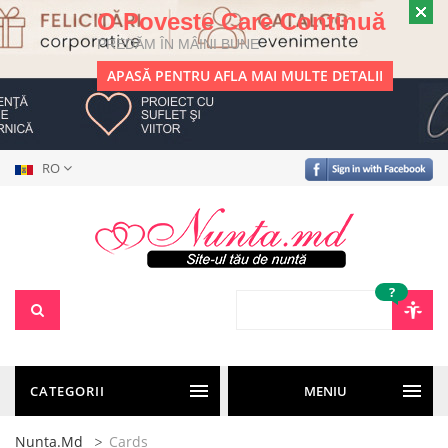
O Poveste Care Continuă
PREDĂM ÎN MÂINI BUNE
APASĂ PENTRU AFLA MAI MULTE DETALII
RO
?
CATEGORII
MENIU
Nunta.md
Cards