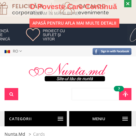
O Poveste Care Continuă
PREDĂM ÎN MÂINI BUNE
APASĂ PENTRU AFLA MAI MULTE DETALII
RO
?
CATEGORII
MENIU
Nunta.md
Cards