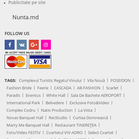
Publicitate pe site
Nunta.md
FOLLOW US
TAGS:
Complexul Turistic Regatul Vinului
Vila Nouă
POSEIDON
Fashion Bride
Feerie
CASCADA
AB-FASHION
Scarlet
Paradis
Eventus
White Hall
Sala De Bachete AEROPORT
International Park
Belvedere
Exclusive Foto&Video
Complex Codru
Nativ Production
La Vista
Novas Banquet Hall
RecStudio
Curtea Domnească
Marry Me Banquet Hall
Restaurant TINEREȚEA
Foto/Video FESTIV
Cvartetul VIV-ADRO
Select Cvartet