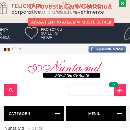
O Poveste Care Continuă
PREDĂM ÎN MÂINI BUNE
APASĂ PENTRU AFLA MAI MULTE DETALII
RO
?
CATEGORII
MENIU
Nunta.md
Cards