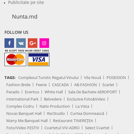
Publicitate pe site
Nunta.md
FOLLOW US
TAGS:
Complexul Turistic Regatul Vinului
Vila Nouă
POSEIDON
Fashion Bride
Feerie
CASCADA
AB-FASHION
Scarlet
Paradis
Eventus
White Hall
Sala De Bachete AEROPORT
International Park
Belvedere
Exclusive Foto&Video
Complex Codru
Nativ Production
La Vista
Novas Banquet Hall
RecStudio
Curtea Domnească
Marry Me Banquet Hall
Restaurant TINEREȚEA
Foto/Video FESTIV
Cvartetul VIV-ADRO
Select Cvartet