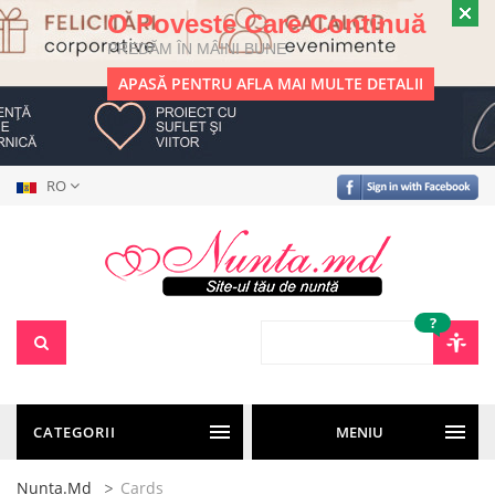
O Poveste Care Continuă
PREDĂM ÎN MÂINI BUNE
APASĂ PENTRU AFLA MAI MULTE DETALII
RO
?
CATEGORII
MENIU
Nunta.md
Cards