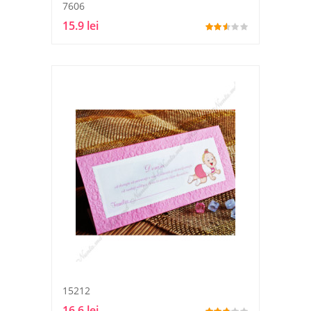
7606
15.9 lei
15212
16.6 lei