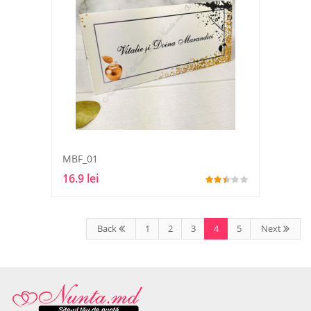
MBF_01
16.9 lei
Back
1
2
3
4
5
Next