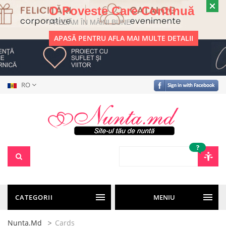
O Poveste Care Continuă
PREDĂM ÎN MÂINI BUNE
APASĂ PENTRU AFLA MAI MULTE DETALII
RO
?
CATEGORII
MENIU
Nunta.md
Cards