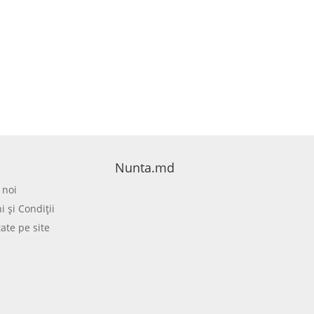
Nunta.md
 noi
 şi Condiţii
tate pe site