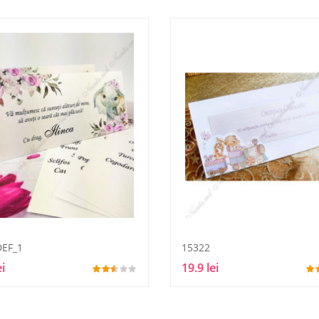
EF_1
15322
ei
19.9 lei