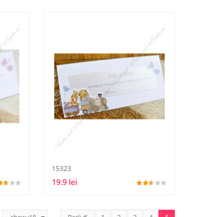
15323
19.9 lei
Back
1
2
3
4
5