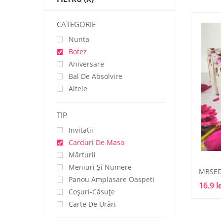
CATEGORIE
Nunta
Botez
Aniversare
Bal De Absolvire
Altele
TIP
Invitatii
Carduri De Masa
Mărturii
Meniuri Și Numere
MBSED
Panou Amplasare Oaspeti
16.9 l
Coșuri-Căsuțe
Carte De Urări