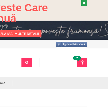
este Care
nuă
 BUNE
FLA MAI MULTE DETALII
?
rare