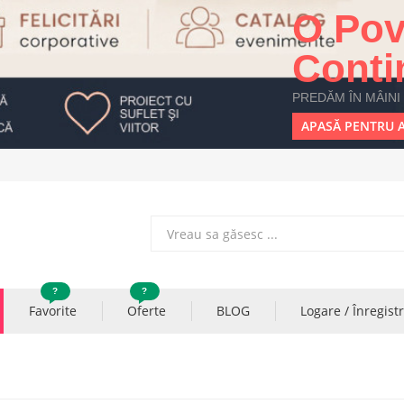
O Pov
Conti
PREDĂM ÎN MÂINI
APASĂ PENTRU A
?
?
Favorite
Oferte
BLOG
Logare / Înregist