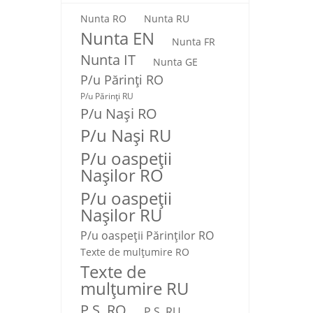
Nunta RO
Nunta RU
Nunta EN
Nunta FR
Nunta IT
Nunta GE
P/u Părinți RO
P/u Părinți RU
P/u Nași RO
P/u Nași RU
P/u oaspeții
Nașilor RO
P/u oaspeții
Nașilor RU
P/u oaspeţii Părinţilor RO
Texte de mulţumire RO
Texte de
mulţumire RU
P.S. RO
P.S. RU