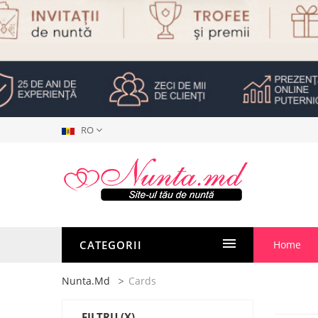
RO
CATEGORII
Home
Nunta.md
Cards
FILTRU
(X)