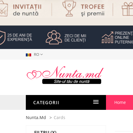
RO
CATEGORII
Home
Nunta.md
Cards
FILTRU
(X)