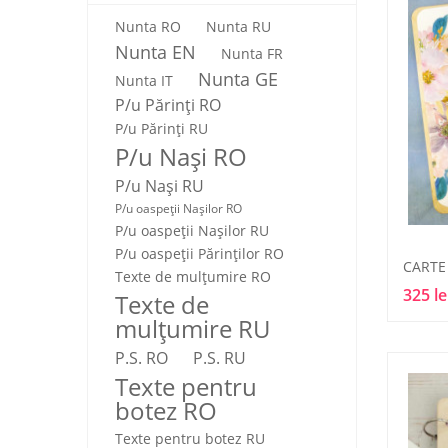
Nunta RO
Nunta RU
Nunta EN
Nunta FR
Nunta GE
Nunta IT
P/u Părinți RO
P/u Părinți RU
P/u Nași RO
P/u Nași RU
P/u oaspeții Nașilor RO
P/u oaspeții Nașilor RU
P/u oaspeţii Părinţilor RO
Texte de mulţumire RO
325 le
Texte de
mulţumire RU
P.S. RO
P.S. RU
Texte pentru
botez RO
Texte pentru botez RU