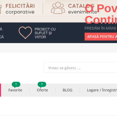
O Pov
Conti
PREDĂM ÎN MÂINI
APASĂ PENTRU A
?
?
Favorite
Oferte
BLOG
Logare / Înregist