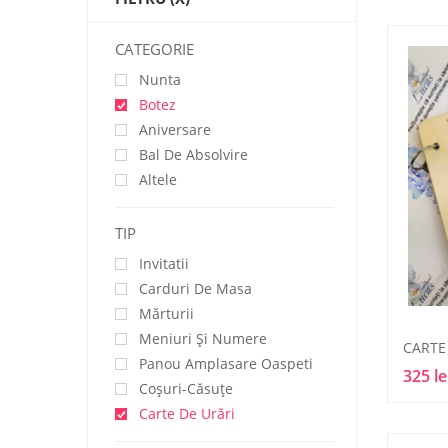
CATEGORIE
Nunta
Botez
Aniversare
Bal De Absolvire
Altele
TIP
Invitatii
Carduri De Masa
Mărturii
Meniuri Și Numere
Panou Amplasare Oaspeti
325 le
Coșuri-Căsuțe
Carte De Urări