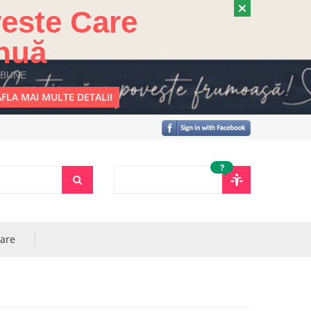
este Care
nuă
 BUNE
FLA MAI MULTE DETALII
?
rare