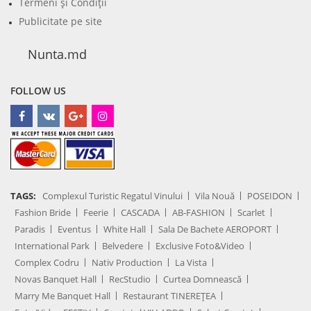
Termeni şi Condiţii
Publicitate pe site
Nunta.md
FOLLOW US
TAGS:
Complexul Turistic Regatul Vinului
Vila Nouă
POSEIDON
Fashion Bride
Feerie
CASCADA
AB-FASHION
Scarlet
Paradis
Eventus
White Hall
Sala De Bachete AEROPORT
International Park
Belvedere
Exclusive Foto&Video
Complex Codru
Nativ Production
La Vista
Novas Banquet Hall
RecStudio
Curtea Domnească
Marry Me Banquet Hall
Restaurant TINEREȚEA