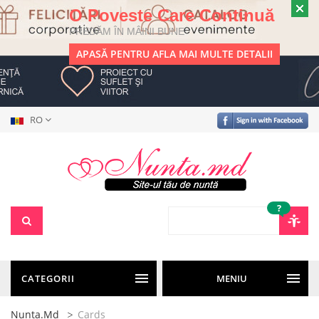
O Poveste Care Continuă
PREDĂM ÎN MÂINI BUNE
APASĂ PENTRU AFLA MAI MULTE DETALII
RO
?
CATEGORII
MENIU
Nunta.md
Cards