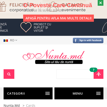
O Poveste Care Continuă
PREDĂM ÎN MÂINI BUNE
APASĂ PENTRU AFLA MAI MULTE DETALII
RO
?
CATEGORII
MENIU
Nunta.md
Cards