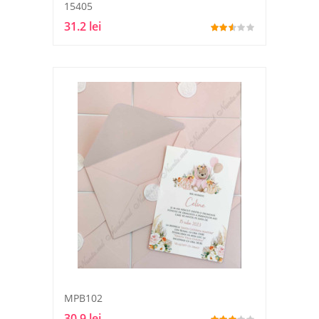
15405
31.2 lei
MPB102
30.9 lei