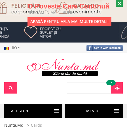
O Poveste Care Continuă
PREDĂM ÎN MÂINI BUNE
APASĂ PENTRU AFLA MAI MULTE DETALII
RO
?
CATEGORII
MENIU
Nunta.md
Cards