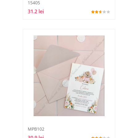
15405
31.2 lei
MPB102
30.9 lei