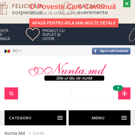
O Poveste Care Continuă
PREDĂM ÎN MÂINI BUNE
APASĂ PENTRU AFLA MAI MULTE DETALII
RO
?
CATEGORII
MENIU
Nunta.md
Cards