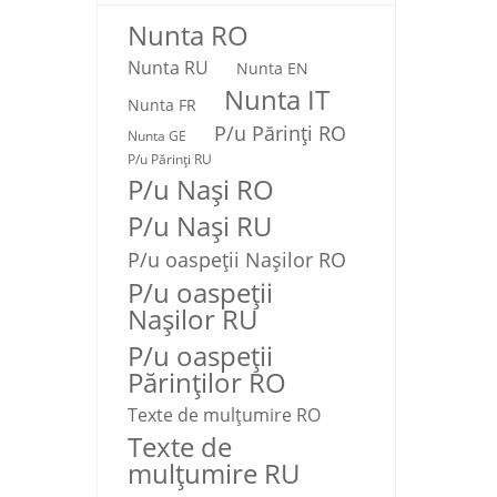
Nunta RO
Nunta RU
Nunta EN
Nunta IT
Nunta FR
P/u Părinți RO
Nunta GE
P/u Părinți RU
P/u Nași RO
P/u Nași RU
P/u oaspeții Nașilor RO
P/u oaspeții
Nașilor RU
P/u oaspeţii
Părinţilor RO
Texte de mulţumire RO
Texte de
mulţumire RU