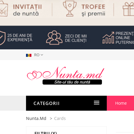
RO
CATEGORII
Home
Nunta.md
Cards
FILTRU
(X)