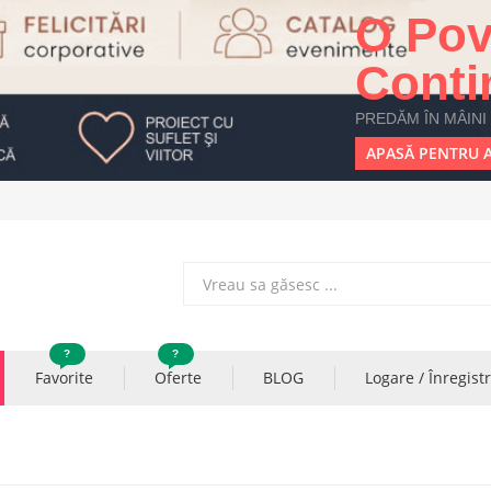
O Pov
Conti
PREDĂM ÎN MÂINI
APASĂ PENTRU A
?
?
Favorite
Oferte
BLOG
Logare / Înregist