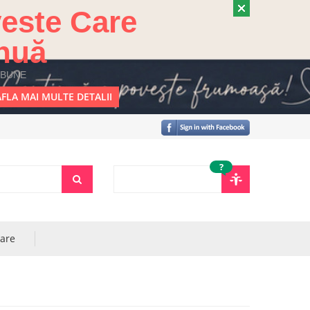
este Care
nuă
 BUNE
FLA MAI MULTE DETALII
?
rare