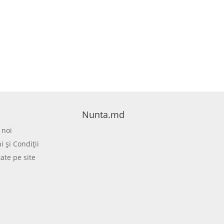
Nunta.md
 noi
 şi Condiţii
tate pe site