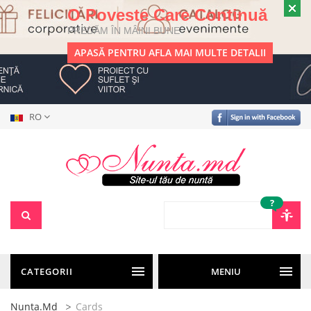
O Poveste Care Continuă
PREDĂM ÎN MÂINI BUNE
APASĂ PENTRU AFLA MAI MULTE DETALII
RO
?
CATEGORII
MENIU
Nunta.md
Cards