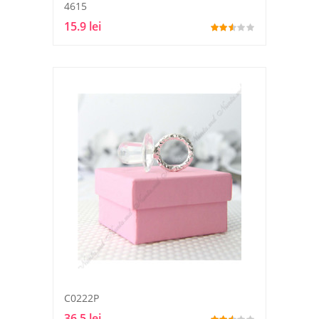
4615
15.9 lei
C0222P
36.5 lei