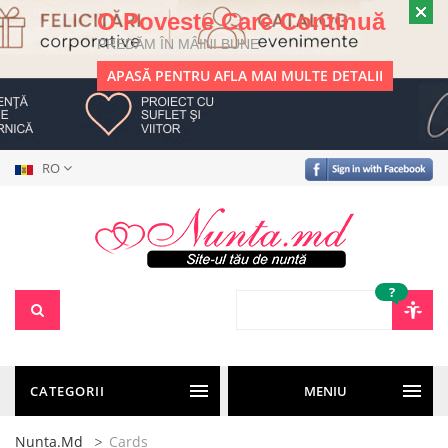
O Poveste Care Continuă
PREDĂM ÎN MÂINI BUNE
APASĂ PENTRU AFLA MAI MULTE DETALII
RO
?
CATEGORII
MENIU
Nunta.md
Cards