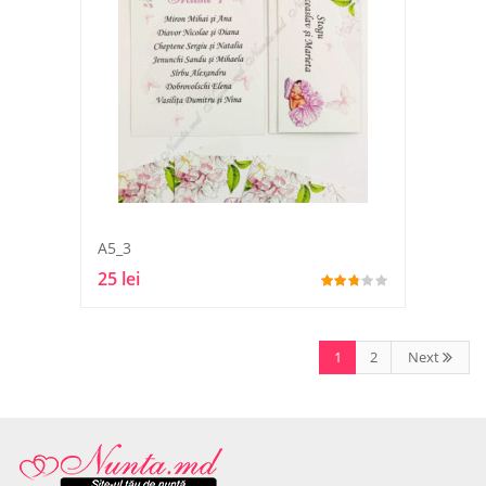
A5_3
25 lei
1
2
Next