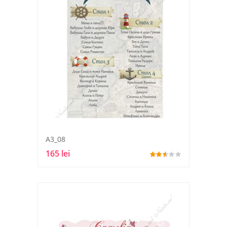
A3_08
165 lei