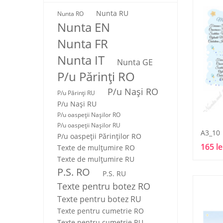
Nunta RU
Nunta RO
Nunta EN
Nunta FR
Nunta IT
Nunta GE
P/u Părinți RO
P/u Nași RO
P/u Părinți RU
P/u Nași RU
P/u oaspeții Nașilor RO
P/u oaspeții Nașilor RU
A3_10
P/u oaspeţii Părinţilor RO
165 le
Texte de mulţumire RO
Texte de mulţumire RU
P.S. RO
P.S. RU
Texte pentru botez RO
Texte pentru botez RU
Texte pentru cumetrie RO
Texte pentru cumetrie RU