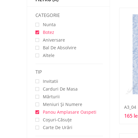
CATEGORIE
Nunta
Botez
Aniversare
Bal De Absolvire
Altele
TIP
Invitatii
Carduri De Masa
Mărturii
Meniuri Și Numere
A3_04
Panou Amplasare Oaspeti
165 le
Coșuri-Căsuțe
Carte De Urări