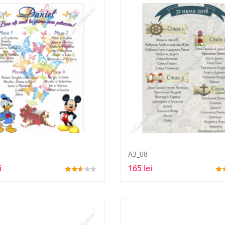
A3_08
i
165 lei