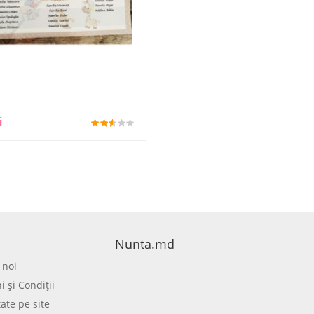
i
Nunta.md
 noi
 şi Condiţii
tate pe site