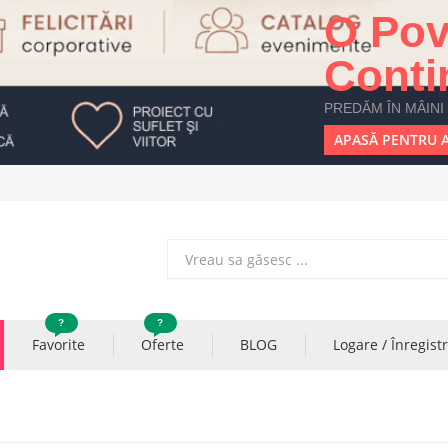
O Pov
Conti
PREDĂM ÎN MÂINI
APASĂ PENTRU A
?
?
Favorite
Oferte
BLOG
Logare / Înregist