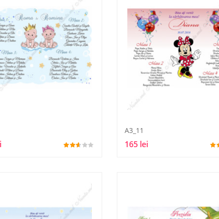
A3_11
i
165 lei