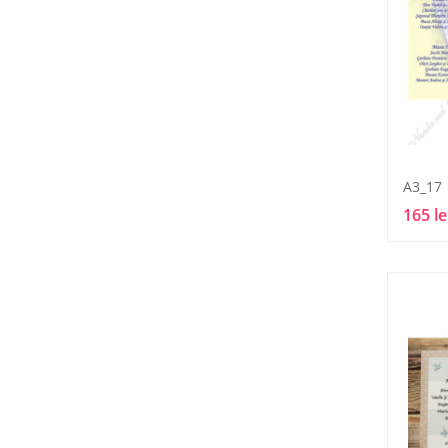
A3_17
165 le