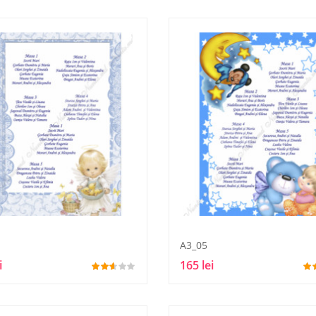
A3_05
i
165 lei