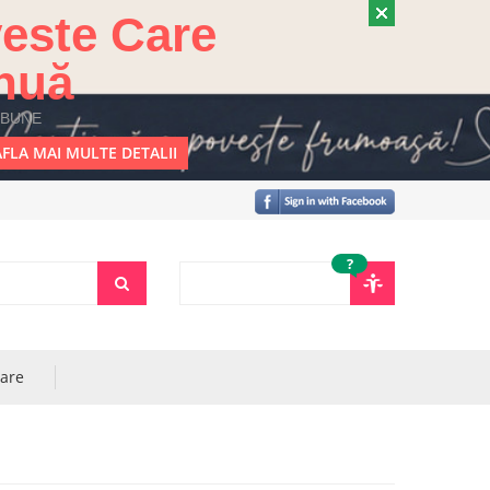
este Care
nuă
 BUNE
FLA MAI MULTE DETALII
?
rare