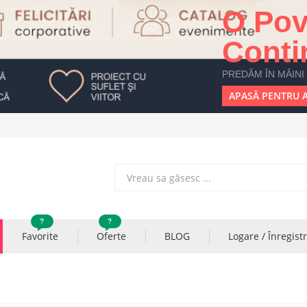
O Pov
Conti
PREDĂM ÎN MÂINI
APASĂ PENTRU A
?
?
Favorite
Oferte
BLOG
Logare / Înregist