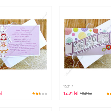
15317
ei
12.81 lei
18.3 lei