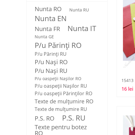
Nunta RO
Nunta RU
Nunta EN
Nunta IT
Nunta FR
Nunta GE
P/u Părinți RO
P/u Părinți RU
P/u Nași RO
P/u Nași RU
P/u oaspeții Nașilor RO
15413
P/u oaspeții Nașilor RU
16 lei
P/u oaspeţii Părinţilor RO
Texte de mulţumire RO
Texte de mulţumire RU
P.S. RU
P.S. RO
Texte pentru botez
RO