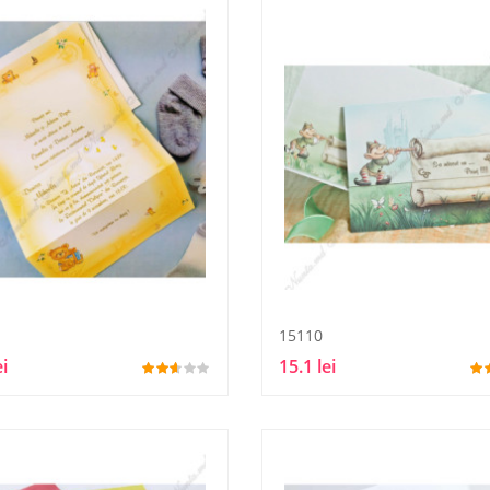
15110
ei
15.1 lei