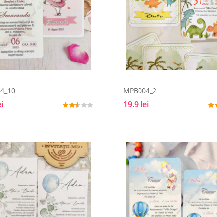
4_10
MPB004_2
ei
19.9 lei