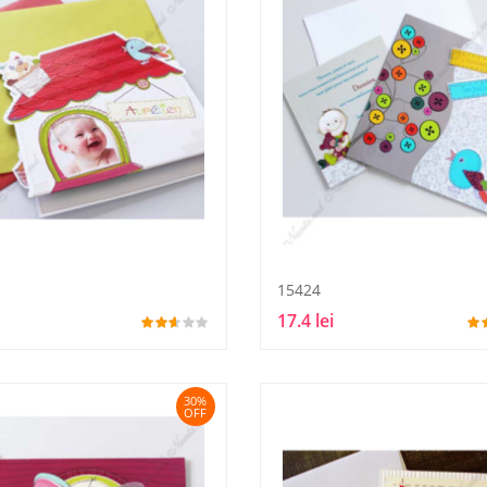
15424
17.4 lei
30%
OFF