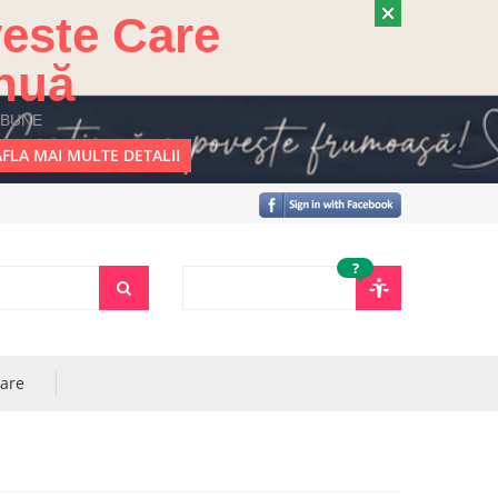
este Care
nuă
 BUNE
FLA MAI MULTE DETALII
?
rare