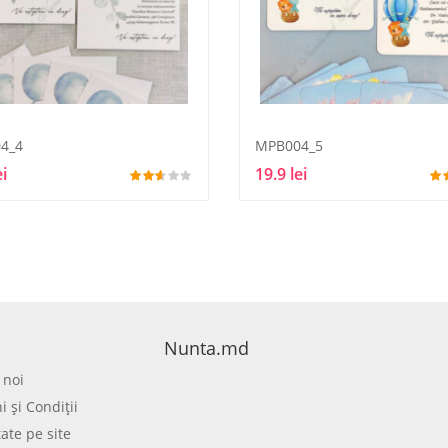
4_4
MPB004_5
ei
19.9 lei
Nunta.md
 noi
 şi Condiţii
tate pe site