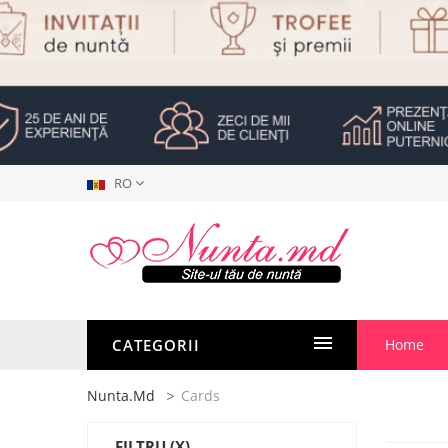
RO
CATEGORII
Home
Nunta.md
Cards
FILTRU
(X)