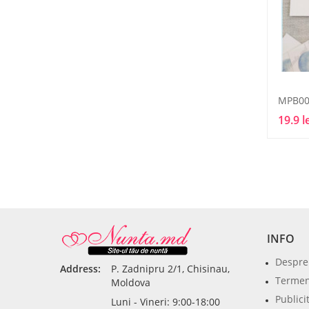
MPB00
19.9 l
INFO
Despre
Address:
P. Zadnipru 2/1, Chisinau,
Termeni
Moldova
Publici
Luni - Vineri: 9:00-18:00