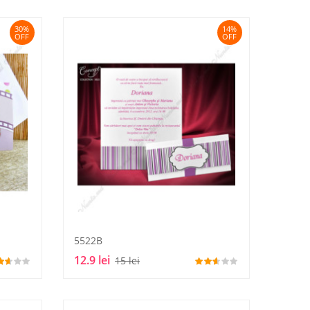
30%
14%
OFF
OFF
5522B
12.9 lei
15 lei