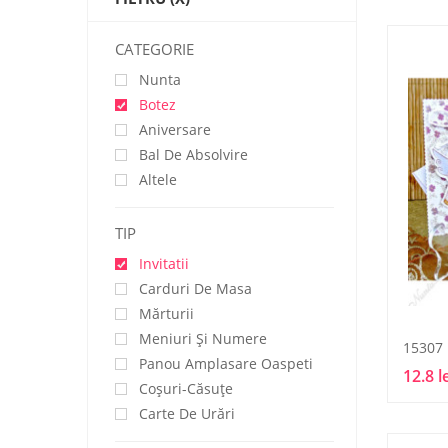
CATEGORIE
Nunta
Botez
Aniversare
Bal De Absolvire
Altele
TIP
Invitatii
Carduri De Masa
Mărturii
Meniuri Și Numere
15307
Panou Amplasare Oaspeti
12.8 l
Coșuri-Căsuțe
Carte De Urări