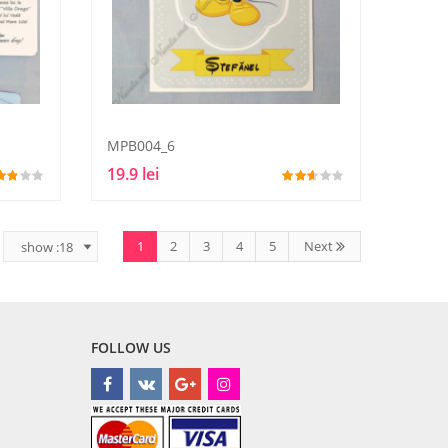
MPB004_6
19.9 lei
1
2
3
4
5
Next
FOLLOW US