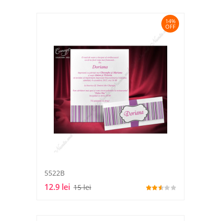
14%
OFF
5522B
12.9 lei
15 lei