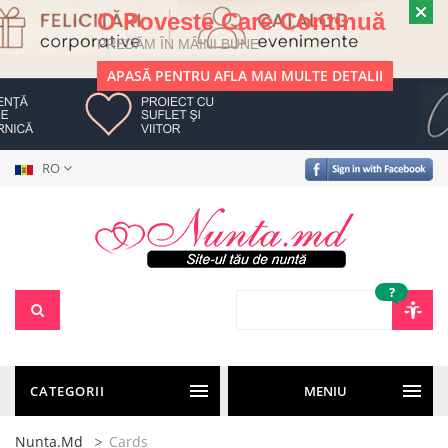
O Poveste Care Continuă
PREDĂM ÎN MÂINI BUNE
APASĂ PENTRU AFLA MAI MULTE DETALII
RO
?
CATEGORII
MENIU
Nunta.md
Cards