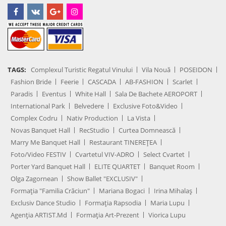
TAGS:
Complexul Turistic Regatul Vinului
Vila Nouă
POSEIDON
Fashion Bride
Feerie
CASCADA
AB-FASHION
Scarlet
Paradis
Eventus
White Hall
Sala De Bachete AEROPORT
International Park
Belvedere
Exclusive Foto&Video
Complex Codru
Nativ Production
La Vista
Novas Banquet Hall
RecStudio
Curtea Domnească
Marry Me Banquet Hall
Restaurant TINEREȚEA
Foto/Video FESTIV
Cvartetul VIV-ADRO
Select Cvartet
Porter Yard Banquet Hall
ELITE QUARTET
Banquet Room
Olga Zagornean
Show Ballet "EXCLUSIV"
Formația "Familia Crăciun"
Mariana Bogaci
Irina Mihalaș
Exclusiv Dance Studio
Formația Rapsodia
Maria Lupu
Agenţia ARTIST.md
Formația Art-Prezent
Viorica Lupu