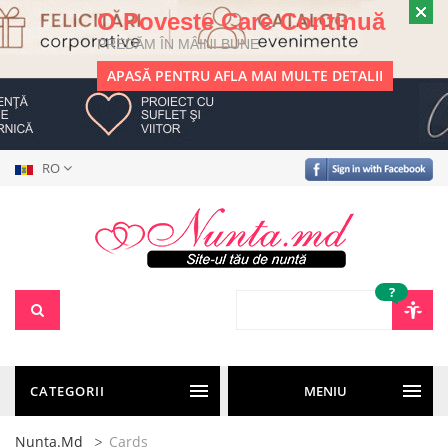
O Poveste Care Continuă
PREDĂM ÎN MÂINI BUNE
APASĂ PENTRU AFLA MAI MULTE DETALII
RO
?
CATEGORII
MENIU
Nunta.md
Cards