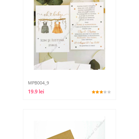
MPB004_9
19.9 lei