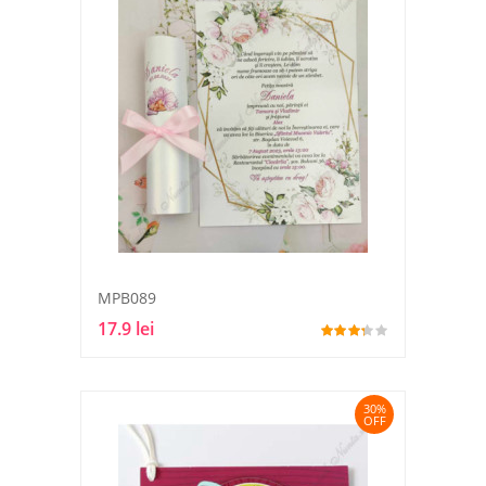
MPB089
17.9 lei
30%
OFF