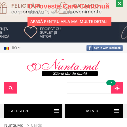
O Poveste Care Continuă
PREDĂM ÎN MÂINI BUNE
APASĂ PENTRU AFLA MAI MULTE DETALII
RO
?
CATEGORII
MENIU
Nunta.md
Cards