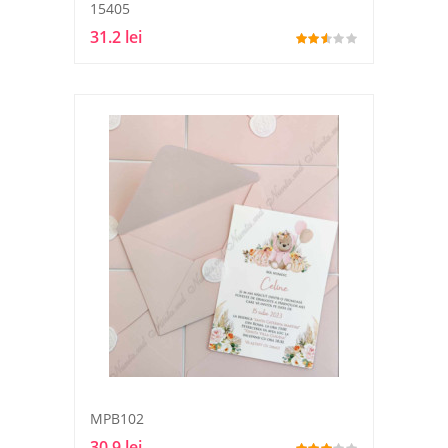
15405
31.2 lei
MPB102
30.9 lei