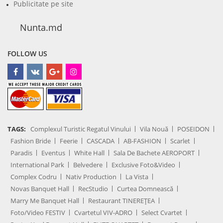
Publicitate pe site
Nunta.md
FOLLOW US
TAGS:
Complexul Turistic Regatul Vinului
Vila Nouă
POSEIDON
Fashion Bride
Feerie
CASCADA
AB-FASHION
Scarlet
Paradis
Eventus
White Hall
Sala De Bachete AEROPORT
International Park
Belvedere
Exclusive Foto&Video
Complex Codru
Nativ Production
La Vista
Novas Banquet Hall
RecStudio
Curtea Domnească
Marry Me Banquet Hall
Restaurant TINEREȚEA
Foto/Video FESTIV
Cvartetul VIV-ADRO
Select Cvartet