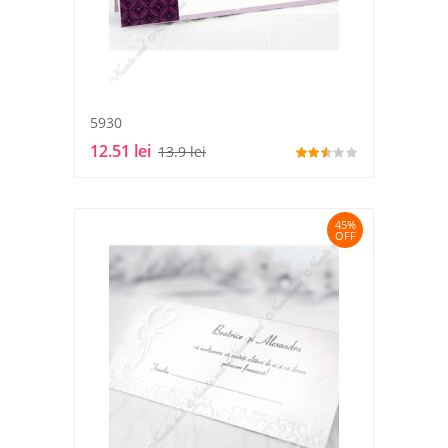
5930
12.51 lei
13.9 lei
45%
OFF