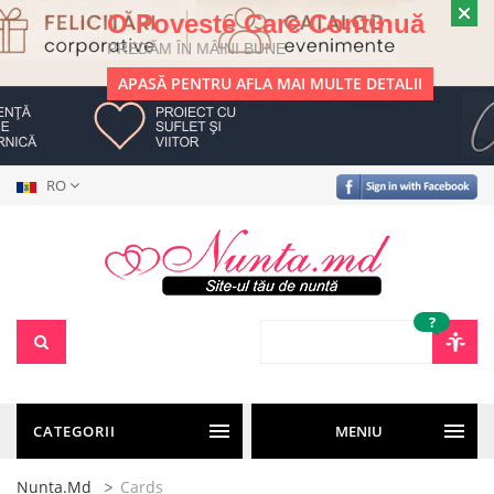
O Poveste Care Continuă
PREDĂM ÎN MÂINI BUNE
APASĂ PENTRU AFLA MAI MULTE DETALII
RO
?
CATEGORII
MENIU
Nunta.md
Cards