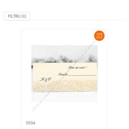
FILTRU
(X)
20%
OFF
5934