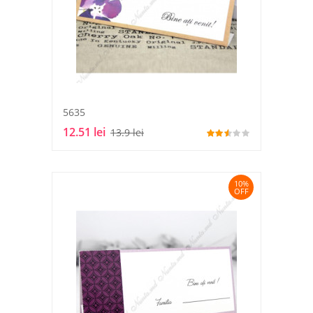
5635
12.51 lei
13.9 lei
10%
OFF