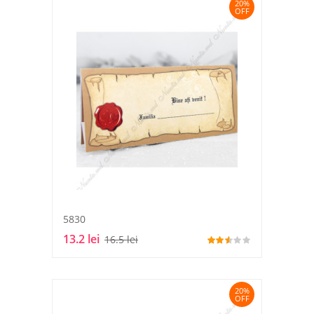
20%
OFF
5830
13.2 lei
16.5 lei
20%
OFF