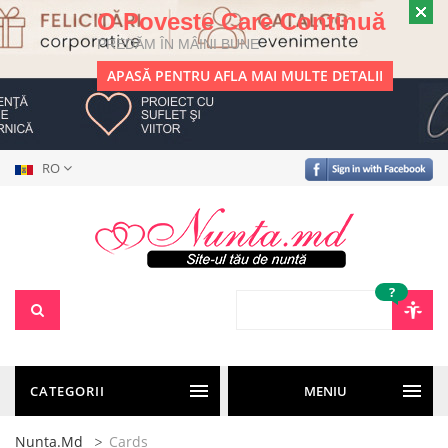
O Poveste Care Continuă
PREDĂM ÎN MÂINI BUNE
APASĂ PENTRU AFLA MAI MULTE DETALII
RO
?
CATEGORII
MENIU
Nunta.md
Cards