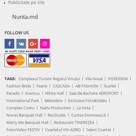
Publicitate pe site
Nunta.md
FOLLOW US
TAGS:
Complexul Turistic Regatul Vinului
Vila Nouă
POSEIDON
Fashion Bride
Feerie
CASCADA
AB-FASHION
Scarlet
Paradis
Eventus
White Hall
Sala De Bachete AEROPORT
International Park
Belvedere
Exclusive Foto&Video
Complex Codru
Nativ Production
La Vista
Novas Banquet Hall
RecStudio
Curtea Domnească
Marry Me Banquet Hall
Restaurant TINEREȚEA
Foto/Video FESTIV
Cvartetul VIV-ADRO
Select Cvartet