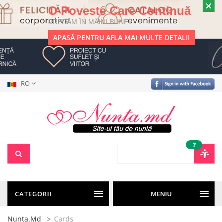
O Poveste Care Continuă
PREDĂM ÎN MÂINI BUNE
APASĂ PENTRU AFLA MAI MULTE DETALII
RO
?
CATEGORII
MENIU
Nunta.md
Cards