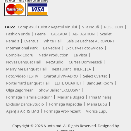
TAGS:
Complexul Turistic Regatul Vinului
Vila Nouă
POSEIDON
Fashion Bride
Feerie
CASCADA
AB-FASHION
Scarlet
Paradis
Eventus
White Hall
Sala De Bachete AEROPORT
International Park
Belvedere
Exclusive Foto&Video
Complex Codru
Nativ Production
La Vista
Novas Banquet Hall
RecStudio
Curtea Domnească
Marry Me Banquet Hall
Restaurant TINEREȚEA
Foto/Video FESTIV
Cvartetul VIV-ADRO
Select Cvartet
Porter Yard Banquet Hall
ELITE QUARTET
Banquet Room
Olga Zagornean
Show Ballet "EXCLUSIV"
Formația "Familia Crăciun"
Mariana Bogaci
Irina Mihalaș
Exclusiv Dance Studio
Formația Rapsodia
Maria Lupu
Agenţia ARTIST.md
Formația Art-Prezent
Viorica Lupu
Copyright © 2026 Nunta.md. All Rights Reserved. Designed by
Nunta.md