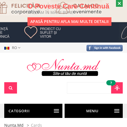
O Poveste Care Continuă
PREDĂM ÎN MÂINI BUNE
APASĂ PENTRU AFLA MAI MULTE DETALII
RO
?
CATEGORII
MENIU
Nunta.md
Cards