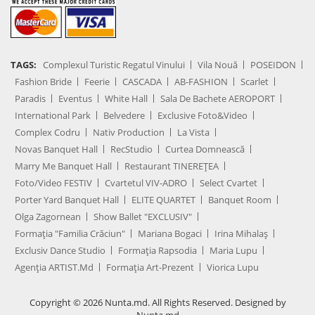
TAGS:
Complexul Turistic Regatul Vinului
Vila Nouă
POSEIDON
Fashion Bride
Feerie
CASCADA
AB-FASHION
Scarlet
Paradis
Eventus
White Hall
Sala De Bachete AEROPORT
International Park
Belvedere
Exclusive Foto&Video
Complex Codru
Nativ Production
La Vista
Novas Banquet Hall
RecStudio
Curtea Domnească
Marry Me Banquet Hall
Restaurant TINEREȚEA
Foto/Video FESTIV
Cvartetul VIV-ADRO
Select Cvartet
Porter Yard Banquet Hall
ELITE QUARTET
Banquet Room
Olga Zagornean
Show Ballet "EXCLUSIV"
Formația "Familia Crăciun"
Mariana Bogaci
Irina Mihalaș
Exclusiv Dance Studio
Formația Rapsodia
Maria Lupu
Agenţia ARTIST.md
Formația Art-Prezent
Viorica Lupu
Copyright © 2026 Nunta.md. All Rights Reserved. Designed by
Nunta.md