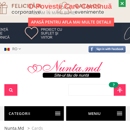
O Poveste Care Continuă
PREDĂM ÎN MÂINI BUNE
APASĂ PENTRU AFLA MAI MULTE DETALII
RO
?
CATEGORII
MENIU
Nunta.md
Cards