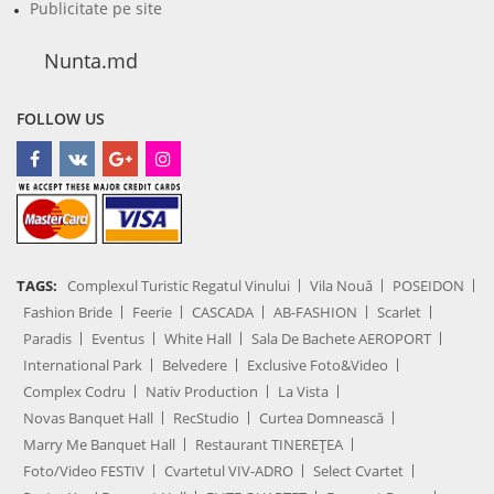
Publicitate pe site
Nunta.md
FOLLOW US
TAGS:
Complexul Turistic Regatul Vinului
Vila Nouă
POSEIDON
Fashion Bride
Feerie
CASCADA
AB-FASHION
Scarlet
Paradis
Eventus
White Hall
Sala De Bachete AEROPORT
International Park
Belvedere
Exclusive Foto&Video
Complex Codru
Nativ Production
La Vista
Novas Banquet Hall
RecStudio
Curtea Domnească
Marry Me Banquet Hall
Restaurant TINEREȚEA
Foto/Video FESTIV
Cvartetul VIV-ADRO
Select Cvartet