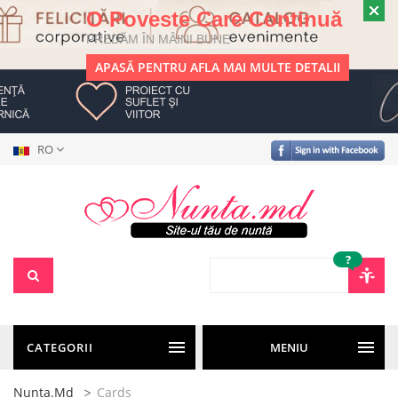
O Poveste Care Continuă
PREDĂM ÎN MÂINI BUNE
APASĂ PENTRU AFLA MAI MULTE DETALII
RO
?
CATEGORII
MENIU
Nunta.md
Cards