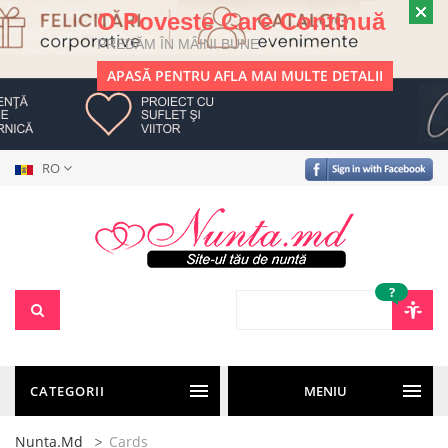
O Poveste Care Continuă
PREDĂM ÎN MÂINI BUNE
APASĂ PENTRU AFLA MAI MULTE DETALII
RO
?
CATEGORII
MENIU
Nunta.md
Cards