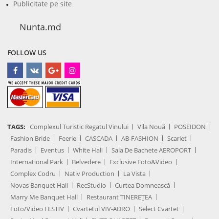
Publicitate pe site
Nunta.md
FOLLOW US
TAGS:
Complexul Turistic Regatul Vinului
Vila Nouă
POSEIDON
Fashion Bride
Feerie
CASCADA
AB-FASHION
Scarlet
Paradis
Eventus
White Hall
Sala De Bachete AEROPORT
International Park
Belvedere
Exclusive Foto&Video
Complex Codru
Nativ Production
La Vista
Novas Banquet Hall
RecStudio
Curtea Domnească
Marry Me Banquet Hall
Restaurant TINEREȚEA
Foto/Video FESTIV
Cvartetul VIV-ADRO
Select Cvartet