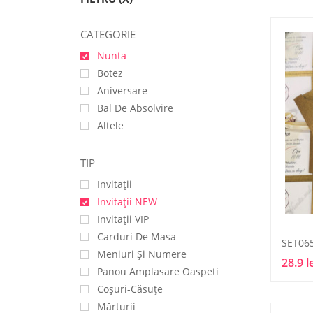
CATEGORIE
Nunta
Botez
Aniversare
Bal De Absolvire
Altele
TIP
Invitații
Invitaţii NEW
Invitaţii VIP
Carduri De Masa
SET06
Meniuri Și Numere
28.9 l
Panou Amplasare Oaspeti
Coșuri-Căsuțe
Mărturii