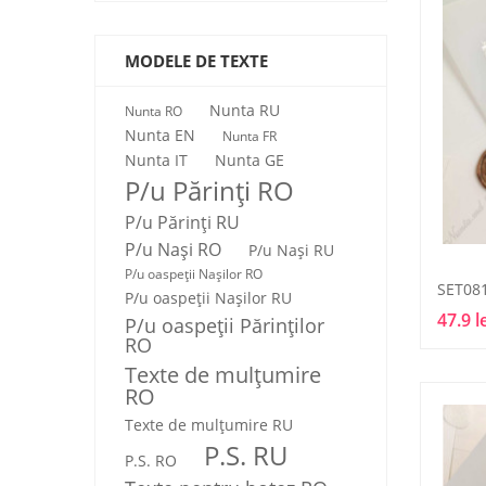
MODELE DE TEXTE
Nunta RU
Nunta RO
Nunta EN
Nunta FR
Nunta IT
Nunta GE
P/u Părinți RO
P/u Părinți RU
P/u Nași RO
P/u Nași RU
P/u oaspeții Nașilor RO
SET08
P/u oaspeții Nașilor RU
47.9 l
P/u oaspeţii Părinţilor
RO
Texte de mulţumire
RO
Texte de mulţumire RU
P.S. RU
P.S. RO