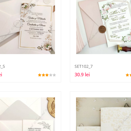
2_5
SET102_7
ei
30.9 lei