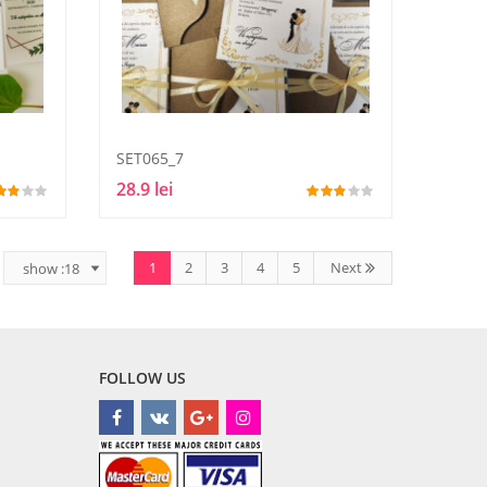
SET065_7
28.9 lei
1
2
3
4
5
Next
FOLLOW US