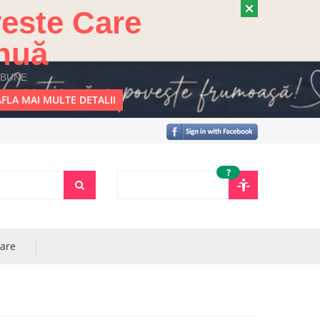
este Care
nuă
 BUNE
FLA MAI MULTE DETALII
?
rare