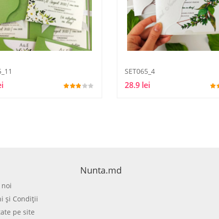
5_11
SET065_4
ei
28.9 lei
Nunta.md
 noi
 şi Condiţii
tate pe site