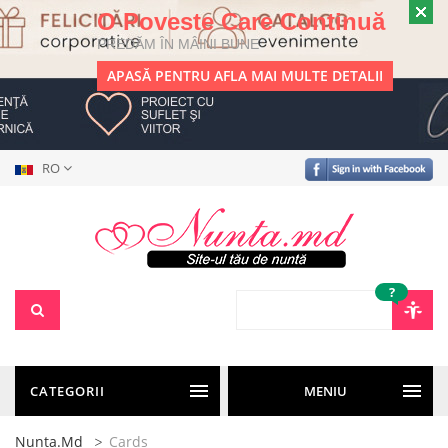
O Poveste Care Continuă
PREDĂM ÎN MÂINI BUNE
APASĂ PENTRU AFLA MAI MULTE DETALII
RO
?
CATEGORII
MENIU
Nunta.md
Cards