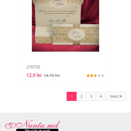
2707SE
12.9 lei
14.75 lei
1
2
3
4
Next