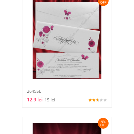
OFF
2645SE
12.9 lei
15 lei
9%
OFF