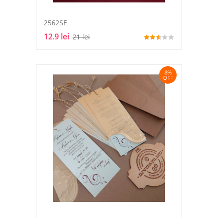
2562SE
12.9 lei
21 lei
8%
OFF