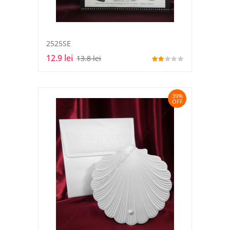
2525SE
12.9 lei
13.8 lei
39%
OFF