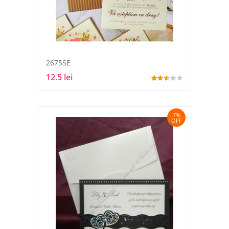
2675SE
12.5 lei
7%
OFF