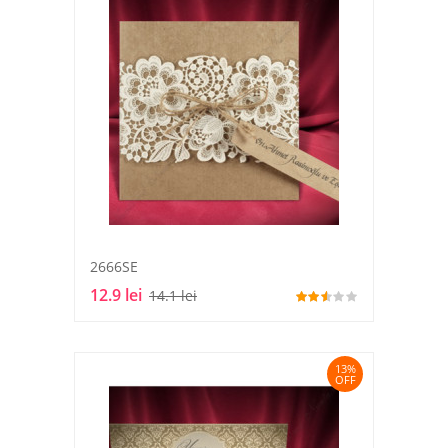
2666SE
12.9 lei
14.1 lei
13%
OFF