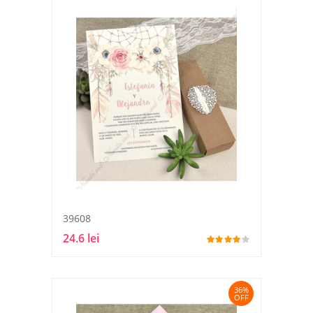
39608
24.6 lei
36%
OFF