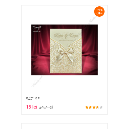
39%
OFF
5471SE
15 lei
24.7 lei