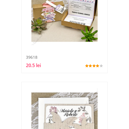
39618
20.5 lei