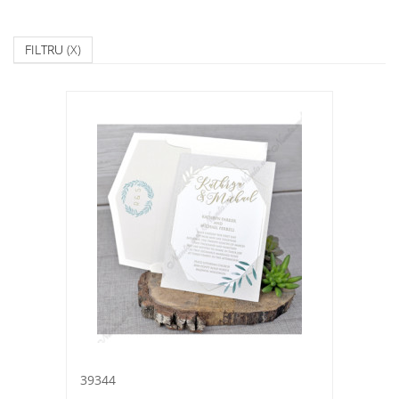
FILTRU
(X)
39344