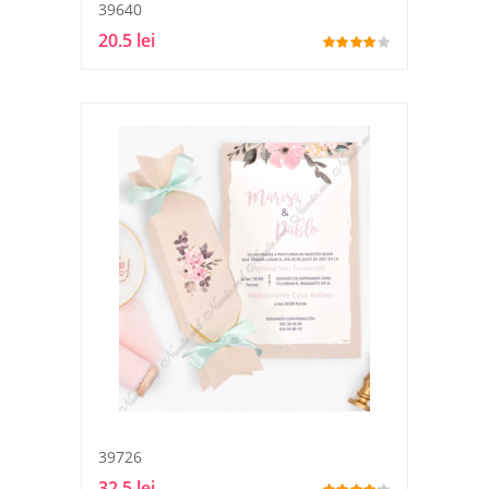
39640
20.5 lei
39726
32.5 lei