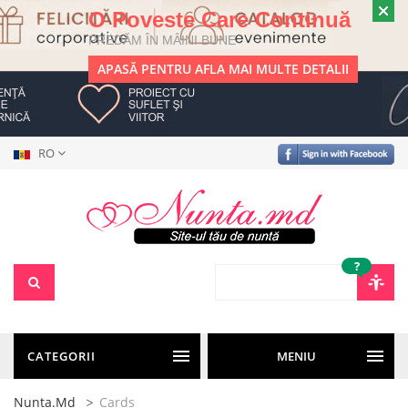
O Poveste Care Continuă
PREDĂM ÎN MÂINI BUNE
APASĂ PENTRU AFLA MAI MULTE DETALII
RO
?
CATEGORII
MENIU
Nunta.md
Cards