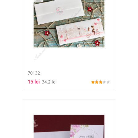
70132
15 lei
34.2 lei