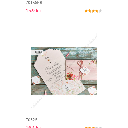
70156KB
15.9 lei
70326
16.4 lei