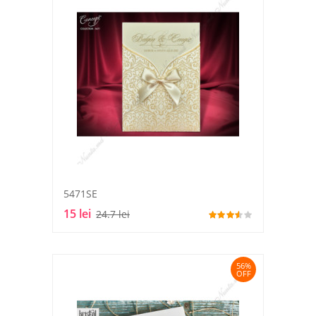
5471SE
15 lei
24.7 lei
56%
OFF