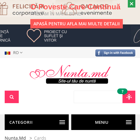
O Poveste Care Continuă
PREDĂM ÎN MÂINI BUNE
APASĂ PENTRU AFLA MAI MULTE DETALII
RO
?
CATEGORII
MENIU
Nunta.md
Cards