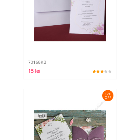
70168KB
15 lei
17%
OFF