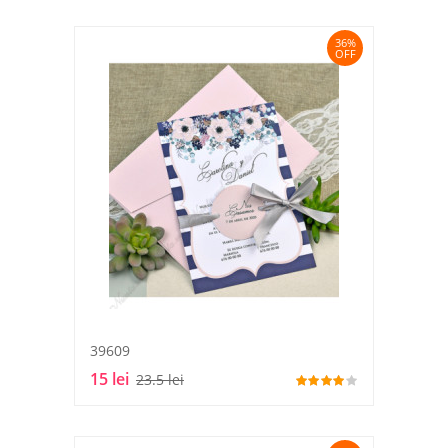
36%
OFF
39609
15 lei
23.5 lei