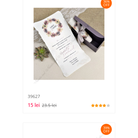
36%
OFF
39627
15 lei
23.5 lei
39%
OFF