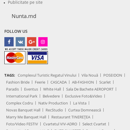
Publicitate pe site
Nunta.md
FOLLOW US
TAGS:
Complexul Turistic Regatul Vinului
Vila Nouă
POSEIDON
Fashion Bride
Feerie
CASCADA
AB-FASHION
Scarlet
Paradis
Eventus
White Hall
Sala De Bachete AEROPORT
International Park
Belvedere
Exclusive Foto&Video
Complex Codru
Nativ Production
La Vista
Novas Banquet Hall
RecStudio
Curtea Domnească
Marry Me Banquet Hall
Restaurant TINEREȚEA
Foto/Video FESTIV
Cvartetul VIV-ADRO
Select Cvartet