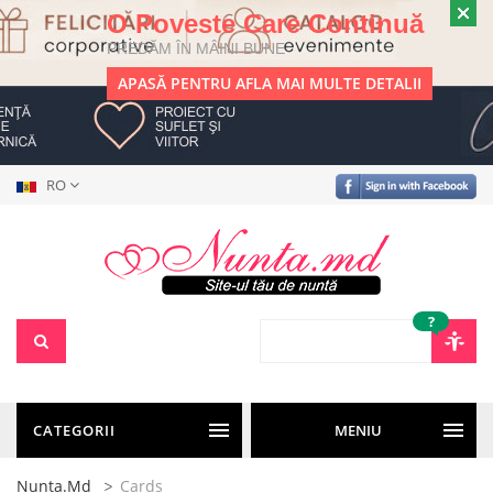
O Poveste Care Continuă
PREDĂM ÎN MÂINI BUNE
APASĂ PENTRU AFLA MAI MULTE DETALII
RO
?
CATEGORII
MENIU
Nunta.md
Cards