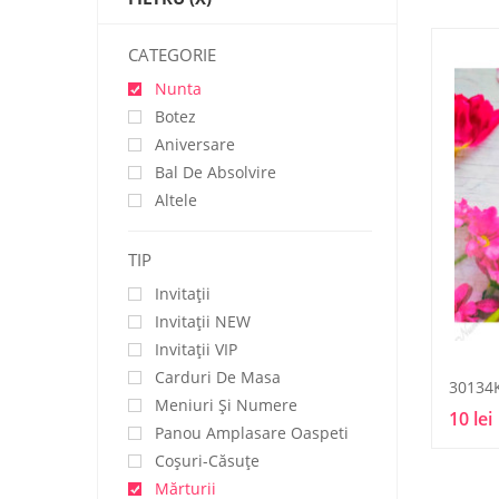
CATEGORIE
Nunta
Botez
Aniversare
Bal De Absolvire
Altele
TIP
Invitații
Invitaţii NEW
Invitaţii VIP
Carduri De Masa
30134
Meniuri Și Numere
10 lei
Panou Amplasare Oaspeti
Coșuri-Căsuțe
Mărturii