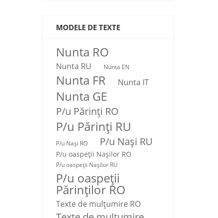
MODELE DE TEXTE
Nunta RO
Nunta RU
Nunta EN
Nunta FR
Nunta IT
Nunta GE
P/u Părinți RO
P/u Părinți RU
P/u Nași RU
P/u Nași RO
P/u oaspeții Nașilor RO
P/u oaspeții Nașilor RU
P/u oaspeţii
Părinţilor RO
Texte de mulţumire RO
Texte de mulţumire