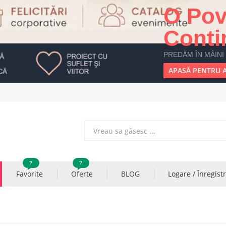
O Pov
Conti
PREDĂM ÎN MÂINI
APASĂ PENTRU A
?
?
Favorite
Oferte
BLOG
Logare / Înregist