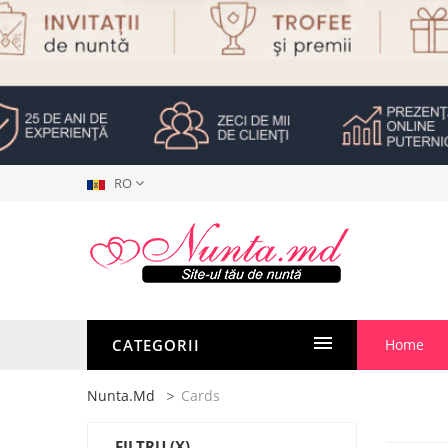
RO
CATEGORII
Home
Nunta.md
Cards
FILTRU
(X)