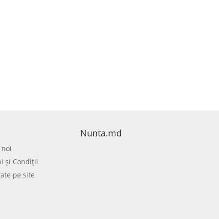
Nunta.md
 noi
 şi Condiţii
tate pe site