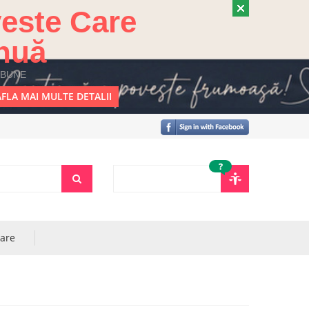
este Care
nuă
 BUNE
FLA MAI MULTE DETALII
?
rare