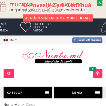
O Poveste Care Continuă
PREDĂM ÎN MÂINI BUNE
APASĂ PENTRU AFLA MAI MULTE DETALII
RO
?
CATEGORII
MENIU
Nunta.md
Cards