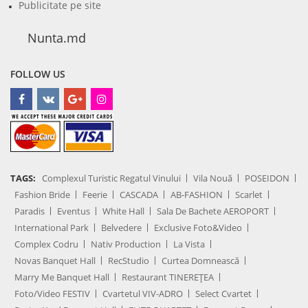
Publicitate pe site
Nunta.md
FOLLOW US
TAGS:
Complexul Turistic Regatul Vinului
Vila Nouă
POSEIDON
Fashion Bride
Feerie
CASCADA
AB-FASHION
Scarlet
Paradis
Eventus
White Hall
Sala De Bachete AEROPORT
International Park
Belvedere
Exclusive Foto&Video
Complex Codru
Nativ Production
La Vista
Novas Banquet Hall
RecStudio
Curtea Domnească
Marry Me Banquet Hall
Restaurant TINEREȚEA
Foto/Video FESTIV
Cvartetul VIV-ADRO
Select Cvartet