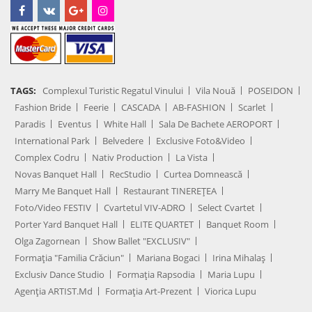
TAGS:
Complexul Turistic Regatul Vinului
Vila Nouă
POSEIDON
Fashion Bride
Feerie
CASCADA
AB-FASHION
Scarlet
Paradis
Eventus
White Hall
Sala De Bachete AEROPORT
International Park
Belvedere
Exclusive Foto&Video
Complex Codru
Nativ Production
La Vista
Novas Banquet Hall
RecStudio
Curtea Domnească
Marry Me Banquet Hall
Restaurant TINEREȚEA
Foto/Video FESTIV
Cvartetul VIV-ADRO
Select Cvartet
Porter Yard Banquet Hall
ELITE QUARTET
Banquet Room
Olga Zagornean
Show Ballet "EXCLUSIV"
Formația "Familia Crăciun"
Mariana Bogaci
Irina Mihalaș
Exclusiv Dance Studio
Formația Rapsodia
Maria Lupu
Agenţia ARTIST.md
Formația Art-Prezent
Viorica Lupu