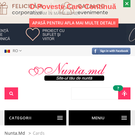
O Poveste Care Continuă
PREDĂM ÎN MÂINI BUNE
APASĂ PENTRU AFLA MAI MULTE DETALII
RO
?
CATEGORII
MENIU
Nunta.md
Cards