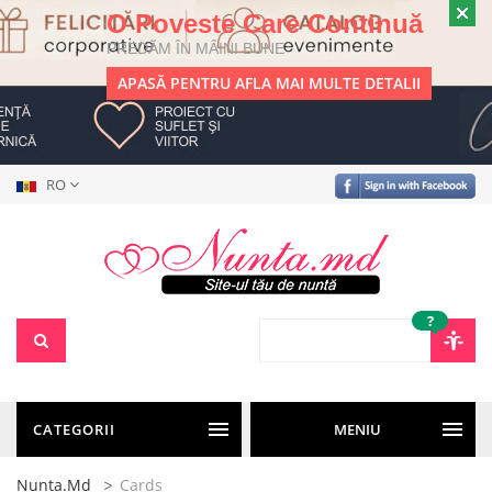
O Poveste Care Continuă
PREDĂM ÎN MÂINI BUNE
APASĂ PENTRU AFLA MAI MULTE DETALII
RO
?
CATEGORII
MENIU
Nunta.md
Cards