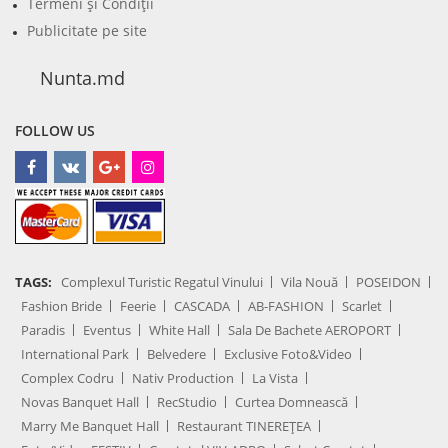
Termeni şi Condiţii
Publicitate pe site
Nunta.md
FOLLOW US
TAGS:
Complexul Turistic Regatul Vinului
Vila Nouă
POSEIDON
Fashion Bride
Feerie
CASCADA
AB-FASHION
Scarlet
Paradis
Eventus
White Hall
Sala De Bachete AEROPORT
International Park
Belvedere
Exclusive Foto&Video
Complex Codru
Nativ Production
La Vista
Novas Banquet Hall
RecStudio
Curtea Domnească
Marry Me Banquet Hall
Restaurant TINEREȚEA