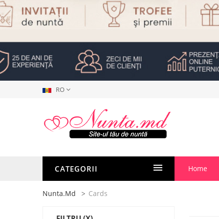
RO
CATEGORII
Home
Nunta.md
Cards
FILTRU
(X)