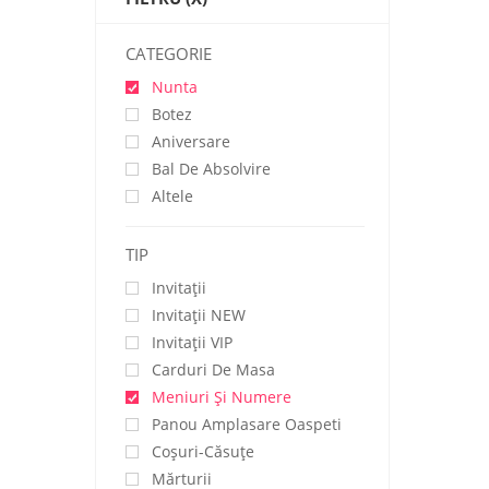
CATEGORIE
Nunta
Botez
Aniversare
Bal De Absolvire
Altele
TIP
Invitații
Invitaţii NEW
Invitaţii VIP
Carduri De Masa
Meniuri Și Numere
Panou Amplasare Oaspeti
Coșuri-Căsuțe
Mărturii