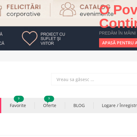
O Pov
Conti
PREDĂM ÎN MÂINI
APASĂ PENTRU A
?
?
Favorite
Oferte
BLOG
Logare / Înregist