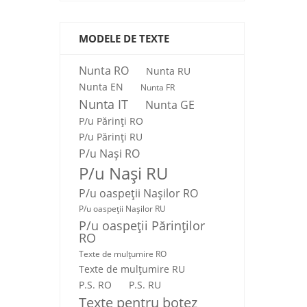
MODELE DE TEXTE
Nunta RO
Nunta RU
Nunta EN
Nunta FR
Nunta IT
Nunta GE
P/u Părinți RO
P/u Părinți RU
P/u Nași RO
P/u Nași RU
P/u oaspeții Nașilor RO
P/u oaspeții Nașilor RU
P/u oaspeţii Părinţilor
RO
Texte de mulţumire RO
Texte de mulţumire RU
P.S. RO
P.S. RU
Texte pentru botez