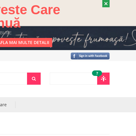
este Care
nuă
 BUNE
FLA MAI MULTE DETALII
?
rare