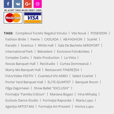
TAGS:
Complexul Turistic Regatul Vinului
Vila Nouă
POSEIDON
Fashion Bride
Feerie
CASCADA
AB-FASHION
Scarlet
Paradis
Eventus
White Hall
Sala De Bachete AEROPORT
International Park
Belvedere
Exclusive Foto&Video
Complex Codru
Nativ Production
La Vista
Novas Banquet Hall
RecStudio
Curtea Domnească
Marry Me Banquet Hall
Restaurant TINEREȚEA
Foto/Video FESTIV
Cvartetul VIV-ADRO
Select Cvartet
Porter Yard Banquet Hall
ELITE QUARTET
Banquet Room
Olga Zagornean
Show Ballet "EXCLUSIV"
Formația "Familia Crăciun"
Mariana Bogaci
Irina Mihalaș
Exclusiv Dance Studio
Formația Rapsodia
Maria Lupu
Agenţia ARTIST.md
Formația Art-Prezent
Viorica Lupu