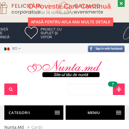
O Poveste Care Continuă
PREDĂM ÎN MÂINI BUNE
APASĂ PENTRU AFLA MAI MULTE DETALII
RO
?
CATEGORII
MENIU
Nunta.md
Cards