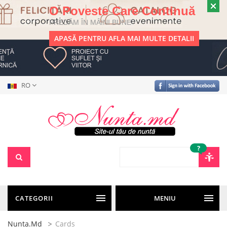
O Poveste Care Continuă
PREDĂM ÎN MÂINI BUNE
APASĂ PENTRU AFLA MAI MULTE DETALII
RO
?
CATEGORII
MENIU
Nunta.md
Cards