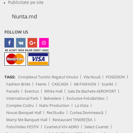
Publicitate pe site
Nunta.md
FOLLOW US
TAGS:
Complexul Turistic Regatul Vinului
Vila Nouă
POSEIDON
Fashion Bride
Feerie
CASCADA
AB-FASHION
Scarlet
Paradis
Eventus
White Hall
Sala De Bachete AEROPORT
International Park
Belvedere
Exclusive Foto&Video
Complex Codru
Nativ Production
La Vista
Novas Banquet Hall
RecStudio
Curtea Domnească
Marry Me Banquet Hall
Restaurant TINEREȚEA
Foto/Video FESTIV
Cvartetul VIV-ADRO
Select Cvartet