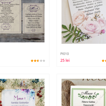
PI010
25 lei