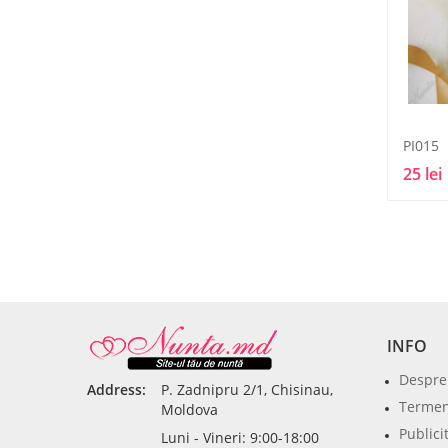
PI015
25 lei
INFO
Despre
Address:
P. Zadnipru 2/1, Chisinau,
Termeni
Moldova
Publici
Luni - Vineri: 9:00-18:00