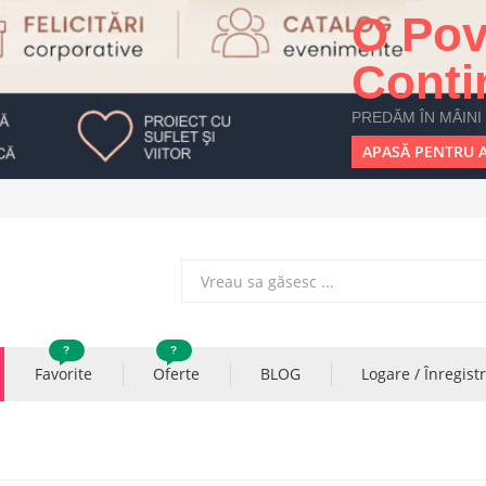
O Pov
Conti
PREDĂM ÎN MÂINI
APASĂ PENTRU A
?
?
Favorite
Oferte
BLOG
Logare / Înregist