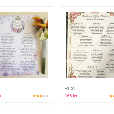
A3_02
i
165 lei