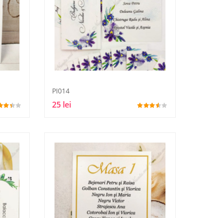
PI014
25 lei