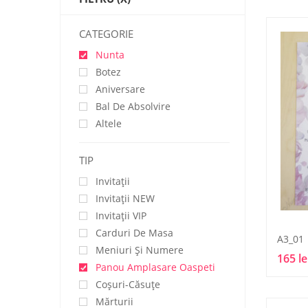
CATEGORIE
Nunta
Botez
Aniversare
Bal De Absolvire
Altele
TIP
Invitații
Invitaţii NEW
Invitaţii VIP
Carduri De Masa
A3_01
Meniuri Și Numere
165 le
Panou Amplasare Oaspeti
Coșuri-Căsuțe
Mărturii