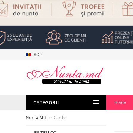
RO
CATEGORII
Home
Nunta.md
Cards
FILTRU
(X)