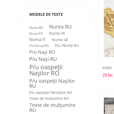
MODELE DE TEXTE
Nunta RU
Nunta RO
Nunta FR
Nunta EN
Nunta IT
Nunta GE
P/u Părinți RU
P/u Părinți RO
P/u Nași RO
P/u Nași RU
P/u oaspeții
PI005
Nașilor RO
25 lei
P/u oaspeții Nașilor
RU
P/u oaspeţii Părinţilor RO
Texte de mulţumire RO
Texte de mulţumire
RU