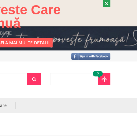
este Care
nuă
 BUNE
FLA MAI MULTE DETALII
?
rare