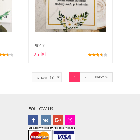
PI017
25 lei
1
2
Next
FOLLOW US