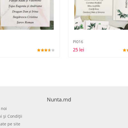
PI016
25 lei
Nunta.md
 noi
 şi Condiţii
tate pe site