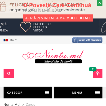
O Poveste Care Continuă
PREDĂM ÎN MÂINI BUNE
APASĂ PENTRU AFLA MAI MULTE DETALII
RO
?
CATEGORII
MENIU
Nunta.md
Cards