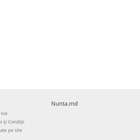
Nunta.md
 noi
 şi Condiţii
tate pe site