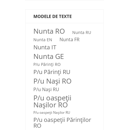
MODELE DE TEXTE
Nunta RO
Nunta RU
Nunta FR
Nunta EN
Nunta IT
Nunta GE
P/u Părinți RO
P/u Părinți RU
P/u Nași RO
P/u Nași RU
P/u oaspeții
Nașilor RO
P/u oaspeții Nașilor RU
P/u oaspeţii Părinţilor
RO