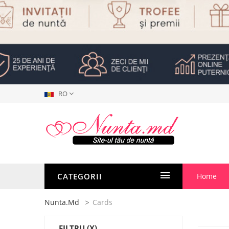
RO
CATEGORII
Home
Nunta.md
Cards
FILTRU
(X)