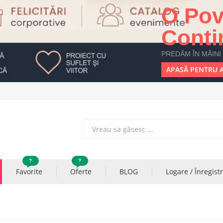
O Pov
Conti
PREDĂM ÎN MÂINI
APASĂ PENTRU A
?
?
Favorite
Oferte
BLOG
Logare / Înregist