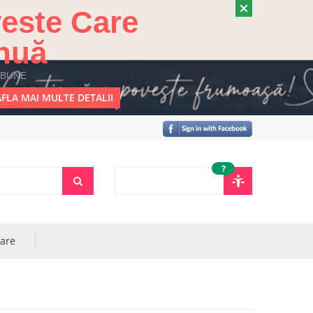
este Care
nuă
 BUNE
FLA MAI MULTE DETALII
?
rare